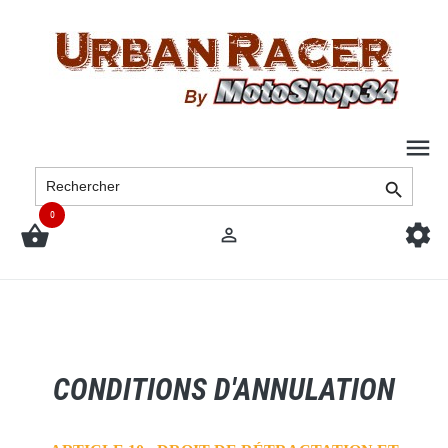

0



CONDITIONS D'ANNULATION