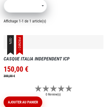

Affichage 1-1 de 1 article(s)
-50%
PROMO !
CASQUE ITALIA INDEPENDENT ICP
150,00 €
Prix
Prix
de
300,00 €
base
0 Review(s)
AJOUTER AU PANIER