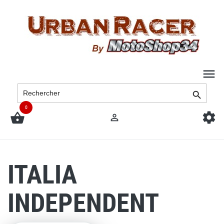

0



ITALIA
INDEPENDENT